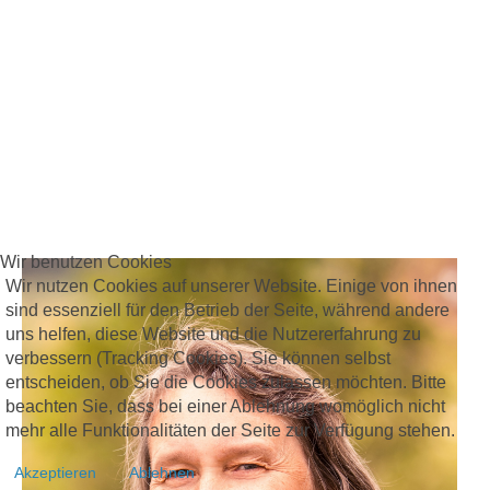
Wir benutzen Cookies
Wir nutzen Cookies auf unserer Website. Einige von ihnen
sind essenziell für den Betrieb der Seite, während andere
uns helfen, diese Website und die Nutzererfahrung zu
verbessern (Tracking Cookies). Sie können selbst
entscheiden, ob Sie die Cookies zulassen möchten. Bitte
beachten Sie, dass bei einer Ablehnung womöglich nicht
mehr alle Funktionalitäten der Seite zur Verfügung stehen.
Akzeptieren
Ablehnen